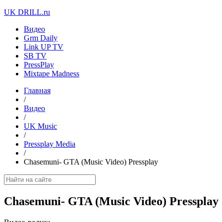
UK DRILL.ru
Видео
Grm Daily
Link UP TV
SB TV
PressPlay
Mixtape Madness
Главная
/
Видео
/
UK Music
/
Pressplay Media
/
Chasemuni- GTA (Music Video) Pressplay
Chasemuni- GTA (Music Video) Pressplay