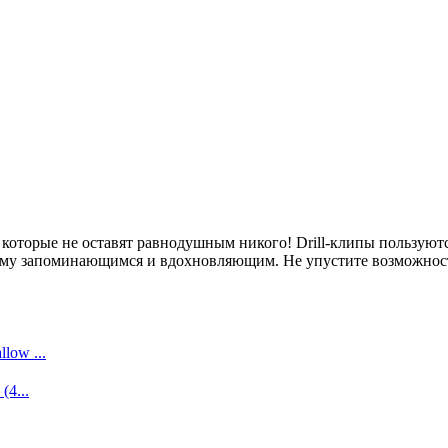
которые не оставят равнодушным никого! Drill-клипы пользуютс
щему запоминающимся и вдохновляющим. Не упустите возможност
low ...
(4...