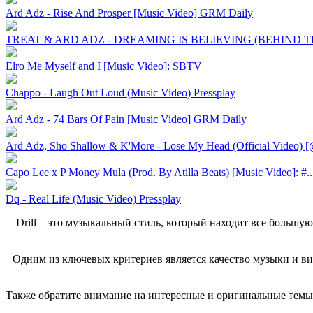
Ard Adz - Rise And Prosper [Music Video] GRM Daily
TREAT & ARD ADZ - DREAMING IS BELIEVING (BEHIND THE
Elro Me Myself and I [Music Video]: SBTV
Chappo - Laugh Out Loud (Music Video) Pressplay
Ard Adz - 74 Bars Of Pain [Music Video] GRM Daily
Ard Adz, Sho Shallow & K'More - Lose My Head (Official Video) [
Capo Lee x P Money Mula (Prod. By Atilla Beats) [Music Video]: #..
Dq - Real Life (Music Video) Pressplay
Drill – это музыкальный стиль, который находит все большую
Одним из ключевых критериев является качество музыки и ви
Также обратите внимание на интересные и оригинальные темы,