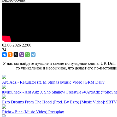
Видео-ролик:
02.06.2026
22:00
34
У нас вы найдете лучшие и самые популярные клипы UK Drill, 
то уникальное и необычное, что делает его по-настоя
Ard Adz - Regulator (ft. M String) [Music Video] GRM Daily
#MicCheck - Ard Adz X Sho Shallow Freestyle @ArdAdz @ShoShal
Ezro Dreams From The Hood (Prod. By Ezro) [Music Video]: SBTV 
Richr - Bine (Music Video) Pressplay