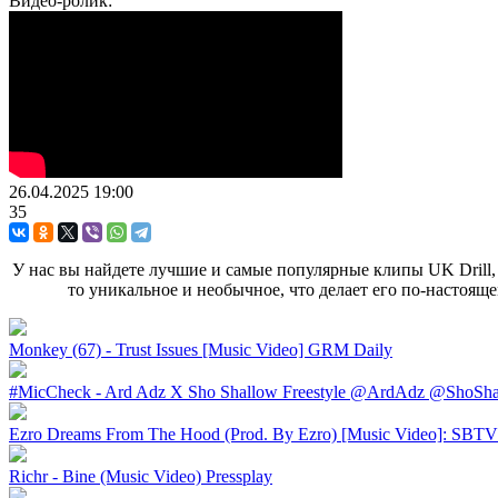
Видео-ролик:
26.04.2025
19:00
35
У нас вы найдете лучшие и самые популярные клипы UK Drill, 
то уникальное и необычное, что делает его по-настоя
Monkey (67) - Trust Issues [Music Video] GRM Daily
#MicCheck - Ard Adz X Sho Shallow Freestyle @ArdAdz @ShoShal
Ezro Dreams From The Hood (Prod. By Ezro) [Music Video]: SBTV 
Richr - Bine (Music Video) Pressplay