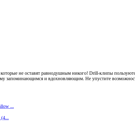
которые не оставят равнодушным никого! Drill-клипы пользуютс
щему запоминающимся и вдохновляющим. Не упустите возможност
low ...
(4...