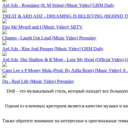
Ard Adz - Regulator (ft. M String) [Music Video] GRM Daily
TREAT & ARD ADZ - DREAMING IS BELIEVING (BEHIND THE
Elro Me Myself and I [Music Video]: SBTV
Chappo - Laugh Out Loud (Music Video) Pressplay
Ard Adz - Rise And Prosper [Music Video] GRM Daily
Ard Adz, Sho Shallow & K'More - Lose My Head (Official Video) [
Capo Lee x P Money Mula (Prod. By Atilla Beats) [Music Video]: #..
Dq - Real Life (Music Video) Pressplay
Drill – это музыкальный стиль, который находит все большую
Одним из ключевых критериев является качество музыки и ви
Также обратите внимание на интересные и оригинальные темы,