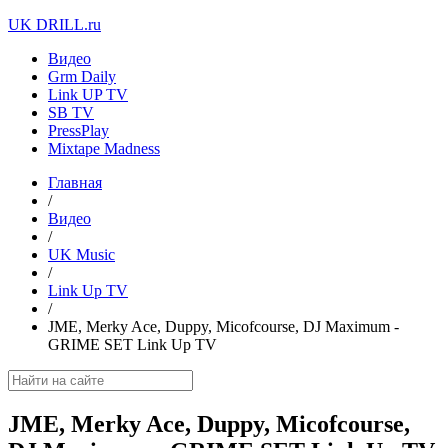
UK DRILL.ru
Видео
Grm Daily
Link UP TV
SB TV
PressPlay
Mixtape Madness
Главная
/
Видео
/
UK Music
/
Link Up TV
/
JME, Merky Ace, Duppy, Micofcourse, DJ Maximum -
GRIME SET Link Up TV
JME, Merky Ace, Duppy, Micofcourse,