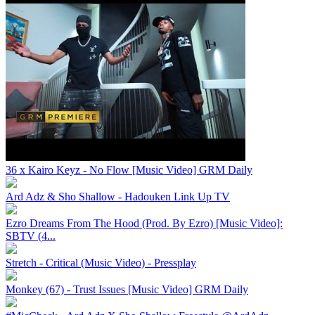
36 x Kairo Keyz - No Flow [Music Video] GRM Daily
Ard Adz & Sho Shallow - Hadouken Link Up TV
Ezro Dreams From The Hood (Prod. By Ezro) [Music Video]:
SBTV (4...
Stretch - Critical (Music Video) - Pressplay
Monkey (67) - Trust Issues [Music Video] GRM Daily