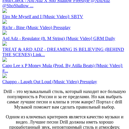
#MicCheck - Ard Adz X Sho Shallow Freestyle @ArdAdz
@ShoShallow ...
Elro Me Myself and I [Music Video]: SBTV
Richr - Bine (Music Video) Pressplay
Ard Adz - Regulator (ft. M String) [Music Video] GRM Daily
TREAT & ARD ADZ - DREAMING IS BELIEVING (BEHIND
THE SCENES) Link...
Capo Lee x P Money Mula (Prod. By Atilla Beats) [Music Video]:
#...
Chappo - Laugh Out Loud (Music Video) Pressplay
Drill – это музыкальный стиль, который находит все большую
популярность в России и за ее пределами. Но как выбрать
самые лучшие песни и клипы в этом жанре? Портал с drill
Музыкой поможет вам сделать правильный выбор.
Одним из ключевых критериев является качество музыки и
видео. Лучшие песни Drill должны иметь хорошо
проработанный звук, неповторимый стиль и атмосферу.