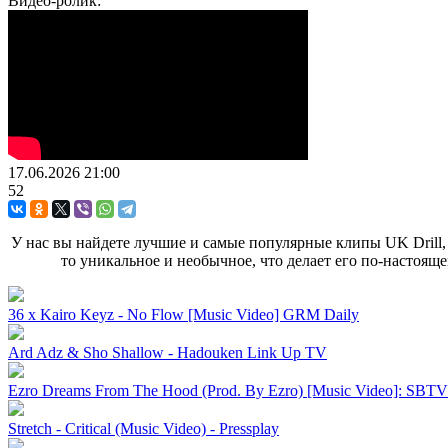
Видео-ролик:
17.06.2026
21:00
52
У нас вы найдете лучшие и самые популярные клипы UK Drill, 
то уникальное и необычное, что делает его по-настоя
36 x Kairo Keyz - No Flow [Music Video] GRM Daily
Ard Adz & Sho Shallow - Hadouken Link Up TV
Ezro Dreams From The Hood (Prod. By Ezro) [Music Video]: SBTV 
Stretch - Critical (Music Video) - Pressplay