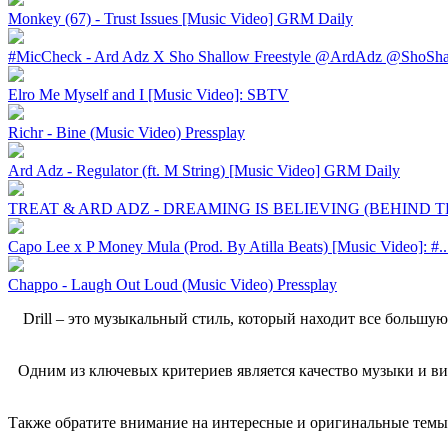
Monkey (67) - Trust Issues [Music Video] GRM Daily
#MicCheck - Ard Adz X Sho Shallow Freestyle @ArdAdz @ShoShal
Elro Me Myself and I [Music Video]: SBTV
Richr - Bine (Music Video) Pressplay
Ard Adz - Regulator (ft. M String) [Music Video] GRM Daily
TREAT & ARD ADZ - DREAMING IS BELIEVING (BEHIND THE
Capo Lee x P Money Mula (Prod. By Atilla Beats) [Music Video]: #..
Chappo - Laugh Out Loud (Music Video) Pressplay
Drill – это музыкальный стиль, который находит все большую
Одним из ключевых критериев является качество музыки и ви
Также обратите внимание на интересные и оригинальные темы,