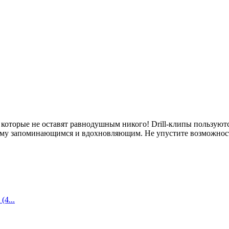
которые не оставят равнодушным никого! Drill-клипы пользуютс
щему запоминающимся и вдохновляющим. Не упустите возможност
(4...