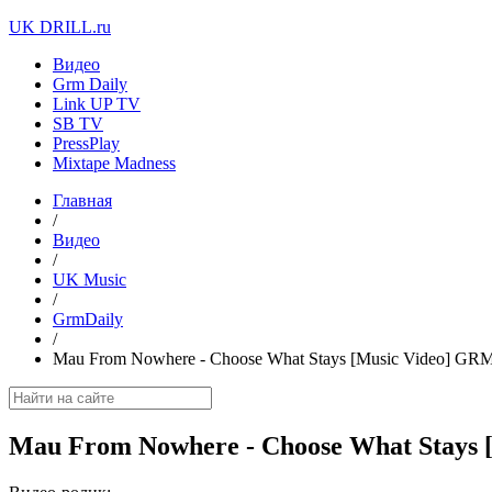
UK DRILL.ru
Видео
Grm Daily
Link UP TV
SB TV
PressPlay
Mixtape Madness
Главная
/
Видео
/
UK Music
/
GrmDaily
/
Mau From Nowhere - Choose What Stays [Music Video] GRM
Mau From Nowhere - Choose What Stays 