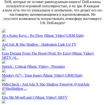
Drill, которые не оставят равнодушным никого! Drill-клипы
пользуются огромной популярностью, и не зря. В каждом
клипе есть что-то уникальное и необычное, что делает его по-
настоящему запоминающимся и вдохновляющим. Не
упустите возможность почувствовать атмосферу настоящего
UK Drill-видео!
36 x Kairo Keyz - No Flow [Music Video] GRM Daily
Ard Adz & Sho Shallow - Hadouken Link Up TV
Ezro Dreams From The Hood (Prod. By Ezro) [Music Video]:
SBTV (4...
Stretch - Critical (Music Video) - Pressplay
Monkey (67) - Trust Issues [Music Video] GRM Daily
#MicCheck - Ard Adz X Sho Shallow Freestyle @ArdAdz
@ShoShallow ...
Elro Me Myself and I [Music Video]: SBTV