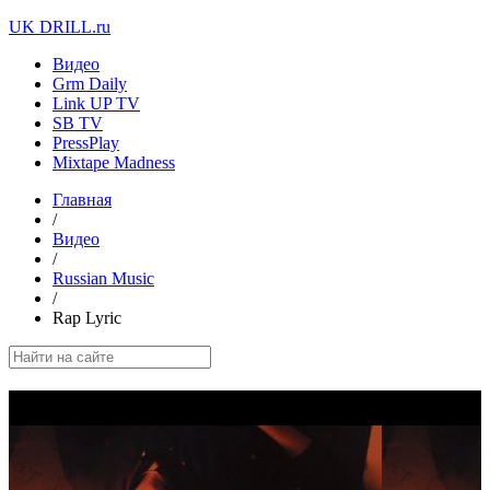
UK DRILL.ru
Видео
Grm Daily
Link UP TV
SB TV
PressPlay
Mixtape Madness
Главная
/
Видео
/
Russian Music
/
Rap Lyric