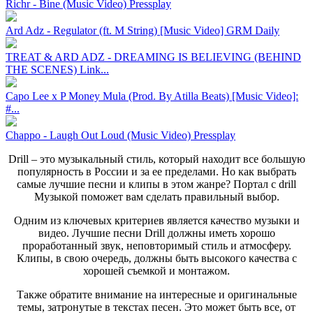
Richr - Bine (Music Video) Pressplay
Ard Adz - Regulator (ft. M String) [Music Video] GRM Daily
TREAT & ARD ADZ - DREAMING IS BELIEVING (BEHIND
THE SCENES) Link...
Capo Lee x P Money Mula (Prod. By Atilla Beats) [Music Video]:
#...
Chappo - Laugh Out Loud (Music Video) Pressplay
Drill – это музыкальный стиль, который находит все большую
популярность в России и за ее пределами. Но как выбрать
самые лучшие песни и клипы в этом жанре? Портал с drill
Музыкой поможет вам сделать правильный выбор.
Одним из ключевых критериев является качество музыки и
видео. Лучшие песни Drill должны иметь хорошо
проработанный звук, неповторимый стиль и атмосферу.
Клипы, в свою очередь, должны быть высокого качества с
хорошей съемкой и монтажом.
Также обратите внимание на интересные и оригинальные
темы, затронутые в текстах песен. Это может быть все, от