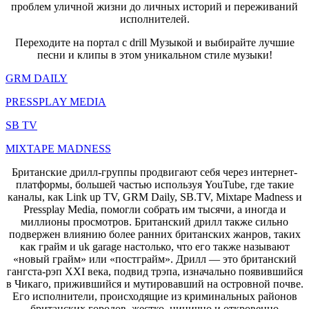
проблем уличной жизни до личных историй и переживаний
исполнителей.
Переходите на портал с drill Музыкой и выбирайте лучшие
песни и клипы в этом уникальном стиле музыки!
GRM DAILY
PRESSPLAY MEDIA
SB TV
MIXTAPE MADNESS
Британские дрилл-группы продвигают себя через интернет-
платформы, большей частью используя YouTube, где такие
каналы, как Link up TV, GRM Daily, SB.TV, Mixtape Madness и
Pressplay Media, помогли собрать им тысячи, а иногда и
миллионы просмотров. Британский дрилл также сильно
подвержен влиянию более ранних британских жанров, таких
как грайм и uk garage настолько, что его также называют
«новый грайм» или «постграйм». Дрилл — это британский
гангста-рэп XXI века, подвид трэпа, изначально появившийся
в Чикаго, прижившийся и мутировавший на островной почве.
Его исполнители, происходящие из криминальных районов
британских городов, жестко, цинично и откровенно