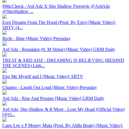
#MicCheck - Ard Adz X Sho Shallow Freestyle @ArdAdz
@ShoShallow ...
Ezro Dreams From The Hood (Prod. By Ezro) [Music Video]:
SBTV (4...
Richr - Bine (Music Video) Pressplay
Ard Adz - Regulator (ft. M String) [Music Video] GRM Daily
TREAT & ARD ADZ - DREAMING IS BELIEVING (BEHIND
THE SCENES) Link...
Elro Me Myself and I [Music Video]: SBTV
Chappo - Laugh Out Loud (Music Video) Pressplay
Ard Adz - Rise And Prosper [Music Video] GRM Daily
Ard Adz, Sho Shallow & K'More - Lose My Head (Official Video)
[@O...
Capo Lee x P Money Mula (Prod. By Atilla Beats) [Music Video]: