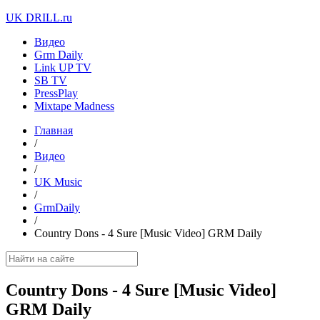
UK DRILL.ru
Видео
Grm Daily
Link UP TV
SB TV
PressPlay
Mixtape Madness
Главная
/
Видео
/
UK Music
/
GrmDaily
/
Country Dons - 4 Sure [Music Video] GRM Daily
Country Dons - 4 Sure [Music Video]
GRM Daily