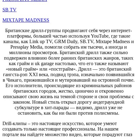
SB TV
MIXTAPE MADNESS
Британские дрилл-группы продвигают себя через интернет-
платформы, большей частью используя YouTube, где такие
каналы, как Link up TV, GRM Daily, SB.TV, Mixtape Madness и
Pressplay Media, помогли собрать им тысячи, а иногда и
миллионы просмотров. Британский дрилл также сильно
подвержен влиянию более ранних британских жанров, таких
как грайм и uk garage настолько, что его также называют
«новый грайм» или «постграйм». Дрилл — это британский
гангста-рэп XXI века, подвид трэпа, изначально появившийся
в Чикаго, прижившийся и мутировавший на островной почве.
Его исполнители, происходящие из криминальных районов
британских городов, жестко, цинично и откровенно
описывают свою жизнь на темной стороне и свои проблемы с
законом. Новый стиль открыл дорогу андеграундной
субкультуре в хит-парады — видимо, дрилл уже не
остановить, как бы ни были против полисмены.
Drill-клипы – это настоящее искусство, которое умеют
создавать только настоящие профессионалы. На нашем
портале вы найдете множество видео, которые порадуют глаз